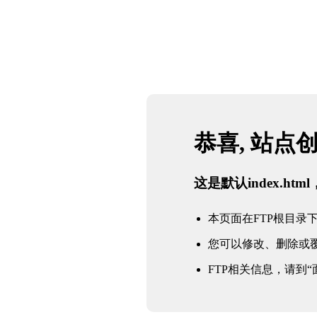
欢迎访问，2026·美加墨世界杯(FIFA World Cup)官网入口|welcome！
2026·美加墨世界杯(FIFA World C
网站首页
机器人检测
认证类别