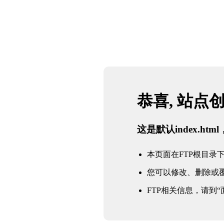
欢迎访问，2026·美加墨世界杯(FIFA World Cup)官网入口|welcome！
2026·美加墨世界杯(FIFA World C
网站首页
机器人检测
认证类别