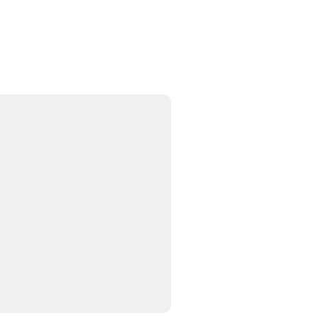
网站地图
咨询热线
111 0000 1111
讯中心
关于我们